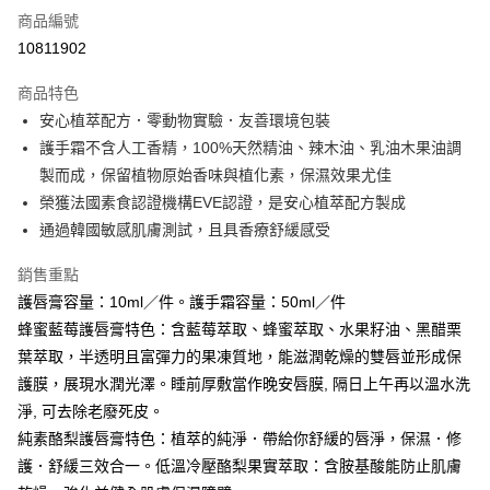
商品編號
信用卡分期付款
10811902
3 期 0 利率 每期
NT$265
21家銀行
商品特色
6 期 0 利率 每期
NT$132
21家銀行
合作金庫商業銀行
第一商業銀行
安心植萃配方．零動物實驗．友善環境包裝
華南商業銀行
彰化商業銀行
合作金庫商業銀行
第一商業銀行
超商取貨付款
護手霜不含人工香精，100%天然精油、辣木油、乳油木果油調
上海商業儲蓄銀行
台北富邦商業銀行
華南商業銀行
彰化商業銀行
國泰世華商業銀行
兆豐國際商業銀行
製而成，保留植物原始香味與植化素，保濕效果尤佳
LINE Pay
上海商業儲蓄銀行
台北富邦商業銀行
臺灣中小企業銀行
台中商業銀行
榮獲法國素食認證機構EVE認證，是安心植萃配方製成
國泰世華商業銀行
兆豐國際商業銀行
匯豐（台灣）商業銀行
華泰商業銀行
Apple Pay
臺灣中小企業銀行
台中商業銀行
通過韓國敏感肌膚測試，且具香療舒緩感受
聯邦商業銀行
遠東國際商業銀行
匯豐（台灣）商業銀行
華泰商業銀行
街口支付
元大商業銀行
永豐商業銀行
銷售重點
聯邦商業銀行
遠東國際商業銀行
玉山商業銀行
星展（台灣）商業銀行
元大商業銀行
永豐商業銀行
護唇膏容量：10ml／件。護手霜容量：50ml／件
悠遊付
台新國際商業銀行
中國信託商業銀行
玉山商業銀行
星展（台灣）商業銀行
蜂蜜藍莓護唇膏特色：含藍莓萃取、蜂蜜萃取、水果籽油、黑醋栗
台灣樂天信用卡公司
台新國際商業銀行
中國信託商業銀行
Google Pay
葉萃取，半透明且富彈力的果凍質地，能滋潤乾燥的雙唇並形成保
台灣樂天信用卡公司
護膜，展現水潤光澤。睡前厚敷當作晚安唇膜, 隔日上午再以溫水洗
全盈+PAY
淨, 可去除老廢死皮。
大哥付你分期
純素酪梨護唇膏特色：植萃的純淨．帶給你舒緩的唇淨，保濕．修
相關說明
護．舒緩三效合一。低溫冷壓酪梨果實萃取：含胺基酸能防止肌膚
【大哥付你分期使用說明】