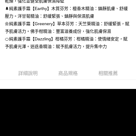
AFTEE先享後付
乾燥，強化並健全肌膚保濕障壁
1.本服務由台灣大哥大提供，台灣大哥大用戶可立即使用無須另外申請。
2.付款方式選擇「大哥付你分期」，訂單成立後會自動跳轉到大哥付的交易
相關說明
🌲純素護手霜【Earthy】木質芬芳：檀香木精油：鎮靜肌膚、舒緩
流程，驗證手機門號後，選擇欲分期的期數、繳款截止日，確認付款後即完
【關於「AFTEE先享後付」】
壓力。洋甘菊精油：舒緩緊張、鎮靜與保濕肌膚
成交易。
Hami Point
AFTEE先享後付是「在收到商品之後才付款」的支付方式。 讓您購物簡單
🌼純素護手霜【Greenery】草本芬芳：天竺葵精油：舒緩緊張，賦
3.實際核准額度、可分期數及費用金額請依後續交易確認頁面所載為準。
便利好安心！
相關說明
4.訂單成立30分鐘內，如未前往確認交易或遇審核未通過，訂單將自動取
予肌膚活力。佛手柑精油：豐富滋養成份，強化肌膚保濕
１．簡單：不需註冊會員、不需綁卡、不需儲值。
「Hami Point」為中華電信所提供之點數服務，可於會員專區綁定中華電信
消。如遇「轉專審核」未通過狀況，表示未達大哥付你分期系統評分，恕無
２．便利：只要手機號碼，簡訊認證，即可結帳。
ATM付款
🍊純素護手霜【Dazzling】柑橘芬芳：柑橘精油：使情緒安定，賦
會員帳號後，即可在購物車使用 Hami Point 折抵消費金額 (1點等於1元)。
法說明評估內容。
３．安心：先確認商品／服務後，再付款。
【繳款方式說明】
予肌膚光澤。迷迭香精油：賦予肌膚活力，提升集中力
貨到付款
1.分期款項不併入電信帳單，「大哥付你分期」於每月結算日後寄送繳費提
【「AFTEE先享後付」結帳流程】
醒簡訊。
１．於結帳方式選擇「AFTEE先享後付」後，將跳轉至「AFTEE先享後付」
2.透過簡訊連結打開帳單後，可選擇「超商條碼／台灣大直營門市／銀行轉
結帳頁面，進行簡訊認證並確認金額後，即可完成結帳。
運送方式
帳／街口支付／iPASS MONEY」等通路繳費。
２．訂單成立數日內，您將收到繳費通知簡訊。
詳細說明
商品規格
相關推薦
全家取貨付款
３．收到繳費通知簡訊後14天內，點擊此簡訊中的連結，可透過四大超商／
【注意事項】
ATM／網路銀行／等多元方式進行付款，方視為交易完成。
每筆NT$60，滿NT$499(含以上)免運費
1.本服務係由「台灣大哥大股份有限公司」（以下簡稱本公司）所提供，讓
※ 請注意：結帳手續完成當下不需立刻繳費，但若您需要取消訂單，請聯絡
用戶於交易時，得透過本服務購買商品或服務，並由商店將買賣／分期付款
購買商品的店家。未經商家同意取消之訂單仍視為有效，需透過AFTEE先享
付款後全家取貨
買賣價金債權讓與本公司後，依約使用本公司帳單繳交帳款。
後付繳納相關費用。
2.基於同意付款使用「大哥付你分期」之契約關係目的，商店將以您的個人
每筆NT$60，滿NT$499(含以上)免運費
※ 交易是否成功請以「AFTEE先享後付 」之結帳頁面顯示為準，若有關於
資料（包含姓名、電話或地址）提供予台灣大哥大進項蒐集、處理及利用，
是否繳費成功／繳費後需取消欲退款等相關疑問，請聯繫「AFTEE先享後付
由本公司與您本人進行分期帳單所需資料之確認、核對及更正。
萊爾富取貨付款
客戶支援中心」
https://netprotections.freshdesk.com/support/home
3.完整用戶服務條款，請詳閱以下連結：
https://oppay.tw/userRule
每筆NT$60，滿NT$499(含以上)免運費
【注意事項】
１．透過由恩沛科技股份有限公司提供之「AFTEE先享後付」服務完成之交
付款後萊爾富取貨
易，需依本服務之必要範圍內提供個人資料，並將交易相關給付款項請求債