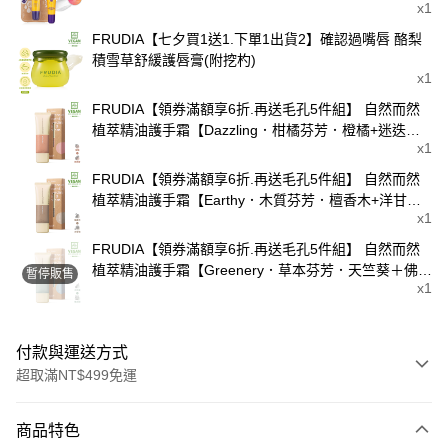
x1
FRUDIA【七夕買1送1.下單1出貨2】確認過嘴唇 酪梨
積雪草舒緩護唇膏(附挖杓)
x1
FRUDIA【領券滿額享6折.再送毛孔5件組】 自然而然
植萃精油護手霜【Dazzling．柑橘芬芳．橙橘+迷迭
x1
香】🏆冠軍護手霜
FRUDIA【領券滿額享6折.再送毛孔5件組】 自然而然
植萃精油護手霜【Earthy．木質芬芳．檀香木+洋甘
x1
菊】🏆冠軍護手霜
FRUDIA【領券滿額享6折.再送毛孔5件組】 自然而然
植萃精油護手霜【Greenery．草本芬芳．天竺葵＋佛手
暫停販售
x1
柑】🏆冠軍護手霜
付款與運送方式
超取滿NT$499免運
付款方式
商品特色
信用卡一次付款