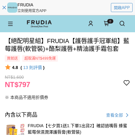
FRUDIA
開啟APP
立刻使用官方APP
0
‍【絕配明星組】FRUDIA【護唇護手冠軍組】藍
莓護唇(軟管裝)+酪梨護唇+精油護手霜包套
買就送
超取滿NT$499免運
4.8
(
13
則評價
)
NT$1,600
NT$797
※ 本商品不適用折價券
內含以下商品
查看全部
FRUDIA【七夕買1送1.下單1出貨2】確認過嘴唇 蜂蜜
藍莓保濕潤澤護唇膏(軟管裝)