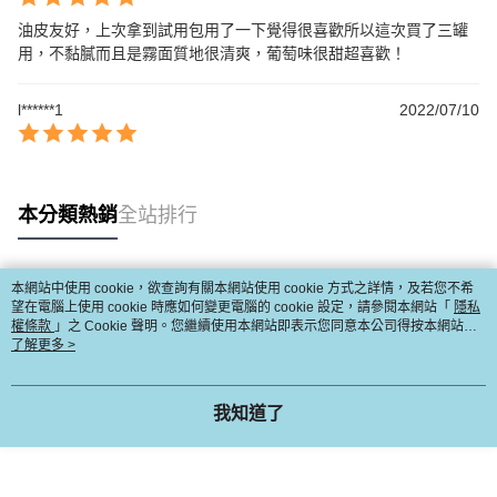
油皮友好，上次拿到試用包用了一下覺得很喜歡所以這次買了三罐
用，不黏膩而且是霧面質地很清爽，葡萄味很甜超喜歡！
l******1
2022/07/10
本分類熱銷
全站排行
本網站中使用 cookie，欲查詢有關本網站使用 cookie 方式之詳情，及若您不希
熱門標籤
望在電腦上使用 cookie 時應如何變更電腦的 cookie 設定，請參閱本網站「
隱私
權條款
」之 Cookie 聲明。您繼續使用本網站即表示您同意本公司得按本網站使
用條款之 Cookie 聲明使用 cookie。
了解更多 >
我知道了