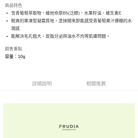
商品特色
6 期 0 利率 每期
NT$41
21家銀行
合作金庫商業銀行
第一商業銀行
含青葡萄萃取物、維他命原B5(泛醇)、水果籽油、維生素E
華南商業銀行
彰化商業銀行
合作金庫商業銀行
第一商業銀行
超商取貨付款
輕爽的果凍型凝霜質地，塗抹開來即能感受青葡萄果汁爆棚的水
上海商業儲蓄銀行
台北富邦商業銀行
華南商業銀行
彰化商業銀行
國泰世華商業銀行
兆豐國際商業銀行
潤感
LINE Pay
上海商業儲蓄銀行
台北富邦商業銀行
臺灣中小企業銀行
台中商業銀行
能解決毛孔粗大、皮脂分泌與油水不均等肌膚問題。
國泰世華商業銀行
兆豐國際商業銀行
匯豐（台灣）商業銀行
華泰商業銀行
Apple Pay
臺灣中小企業銀行
台中商業銀行
聯邦商業銀行
遠東國際商業銀行
銷售重點
匯豐（台灣）商業銀行
華泰商業銀行
街口支付
元大商業銀行
永豐商業銀行
容量：10g
聯邦商業銀行
遠東國際商業銀行
玉山商業銀行
星展（台灣）商業銀行
元大商業銀行
永豐商業銀行
悠遊付
台新國際商業銀行
中國信託商業銀行
玉山商業銀行
星展（台灣）商業銀行
台灣樂天信用卡公司
台新國際商業銀行
中國信託商業銀行
Google Pay
台灣樂天信用卡公司
詳細說明
相關推薦
全盈+PAY
大哥付你分期
相關說明
【大哥付你分期使用說明】
AFTEE先享後付
1.本服務由台灣大哥大提供，台灣大哥大用戶可立即使用無須另外申請。
2.付款方式選擇「大哥付你分期」，訂單成立後會自動跳轉到大哥付的交易
相關說明
流程，驗證手機門號後，選擇欲分期的期數、繳款截止日，確認付款後即完
【關於「AFTEE先享後付」】
成交易。
Hami Point