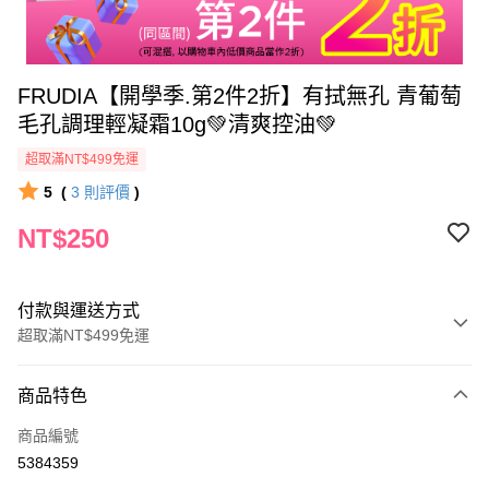
FRUDIA【開學季.第2件2折】有拭無孔 青葡萄
毛孔調理輕凝霜10g💚清爽控油💚
超取滿NT$499免運
5
(
3
則評價
)
NT$250
付款與運送方式
超取滿NT$499免運
付款方式
商品特色
信用卡一次付款
商品編號
信用卡分期付款
5384359
3 期 0 利率 每期
NT$83
21家銀行