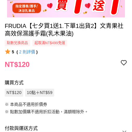
FRUDIA【七夕買1送1.下單1出貨2】文青果社
高效保濕護手霜(乳木果油)
點數兌換商品
超取滿NT$499免運
5
(
2
則評價
)
NT$120
購買方式
NT$120
10點＋NT$59
※ 本商品不適用折價券
※
點數加價購不適用折扣活動，滿額贈除外。
付款與運送方式