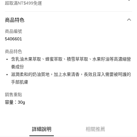
超取滿NT$499免運
付款方式
商品特色
信用卡一次付款
商品編號
信用卡分期付款
5406601
3 期 0 利率 每期
NT$40
21家銀行
商品特色
6 期 0 利率 每期
NT$20
21家銀行
合作金庫商業銀行
第一商業銀行
含乳油木果萃取、蜂蜜萃取、積雪草萃取、水果籽油等高濃縮營
華南商業銀行
彰化商業銀行
合作金庫商業銀行
第一商業銀行
超商取貨付款
養成份
上海商業儲蓄銀行
台北富邦商業銀行
華南商業銀行
彰化商業銀行
國泰世華商業銀行
兆豐國際商業銀行
滋潤柔和的奶油質地，加上水果清香，長效且深入需要被呵護的
LINE Pay
上海商業儲蓄銀行
台北富邦商業銀行
臺灣中小企業銀行
台中商業銀行
手部肌膚
國泰世華商業銀行
兆豐國際商業銀行
匯豐（台灣）商業銀行
華泰商業銀行
Apple Pay
臺灣中小企業銀行
台中商業銀行
聯邦商業銀行
遠東國際商業銀行
銷售重點
匯豐（台灣）商業銀行
華泰商業銀行
街口支付
元大商業銀行
永豐商業銀行
容量：30g
聯邦商業銀行
遠東國際商業銀行
玉山商業銀行
星展（台灣）商業銀行
元大商業銀行
永豐商業銀行
悠遊付
台新國際商業銀行
中國信託商業銀行
玉山商業銀行
星展（台灣）商業銀行
台灣樂天信用卡公司
台新國際商業銀行
中國信託商業銀行
Google Pay
台灣樂天信用卡公司
詳細說明
相關推薦
全盈+PAY