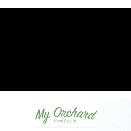
大哥付你分期
相關說明
【大哥付你分期使用說明】
AFTEE先享後付
1.本服務由台灣大哥大提供，台灣大哥大用戶可立即使用無須另外申請。
2.付款方式選擇「大哥付你分期」，訂單成立後會自動跳轉到大哥付的交易
相關說明
流程，驗證手機門號後，選擇欲分期的期數、繳款截止日，確認付款後即完
【關於「AFTEE先享後付」】
成交易。
Hami Point
AFTEE先享後付是「在收到商品之後才付款」的支付方式。 讓您購物簡單
3.實際核准額度、可分期數及費用金額請依後續交易確認頁面所載為準。
便利好安心！
相關說明
4.訂單成立30分鐘內，如未前往確認交易或遇審核未通過，訂單將自動取
１．簡單：不需註冊會員、不需綁卡、不需儲值。
「Hami Point」為中華電信所提供之點數服務，可於會員專區綁定中華電信
消。如遇「轉專審核」未通過狀況，表示未達大哥付你分期系統評分，恕無
２．便利：只要手機號碼，簡訊認證，即可結帳。
ATM付款
會員帳號後，即可在購物車使用 Hami Point 折抵消費金額 (1點等於1元)。
法說明評估內容。
３．安心：先確認商品／服務後，再付款。
【繳款方式說明】
貨到付款
1.分期款項不併入電信帳單，「大哥付你分期」於每月結算日後寄送繳費提
【「AFTEE先享後付」結帳流程】
醒簡訊。
１．於結帳方式選擇「AFTEE先享後付」後，將跳轉至「AFTEE先享後付」
2.透過簡訊連結打開帳單後，可選擇「超商條碼／台灣大直營門市／銀行轉
結帳頁面，進行簡訊認證並確認金額後，即可完成結帳。
運送方式
帳／街口支付／iPASS MONEY」等通路繳費。
２．訂單成立數日內，您將收到繳費通知簡訊。
全家取貨付款
３．收到繳費通知簡訊後14天內，點擊此簡訊中的連結，可透過四大超商／
【注意事項】
ATM／網路銀行／等多元方式進行付款，方視為交易完成。
每筆NT$60，滿NT$499(含以上)免運費
1.本服務係由「台灣大哥大股份有限公司」（以下簡稱本公司）所提供，讓
※ 請注意：結帳手續完成當下不需立刻繳費，但若您需要取消訂單，請聯絡
用戶於交易時，得透過本服務購買商品或服務，並由商店將買賣／分期付款
購買商品的店家。未經商家同意取消之訂單仍視為有效，需透過AFTEE先享
付款後全家取貨
買賣價金債權讓與本公司後，依約使用本公司帳單繳交帳款。
後付繳納相關費用。
2.基於同意付款使用「大哥付你分期」之契約關係目的，商店將以您的個人
每筆NT$60，滿NT$499(含以上)免運費
※ 交易是否成功請以「AFTEE先享後付 」之結帳頁面顯示為準，若有關於
資料（包含姓名、電話或地址）提供予台灣大哥大進項蒐集、處理及利用，
是否繳費成功／繳費後需取消欲退款等相關疑問，請聯繫「AFTEE先享後付