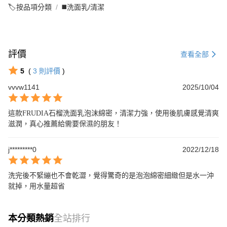
🏷️按品項分類
◼️洗面乳/清潔
評價
查看全部
5
(
3
則評價
)
vvvw1141
2025/10/04
這款FRUDIA石榴洗面乳泡沫綿密，清潔力強，使用後肌膚感覺清爽
滋潤，真心推薦給需要保濕的朋友！
j*********0
2022/12/18
洗完後不緊繃也不會乾澀，覺得驚奇的是泡泡綿密細緻但是水一沖
就掉，用水量超省
本分類熱銷
全站排行