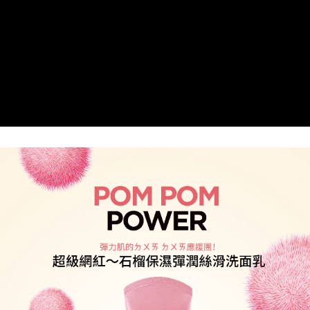
流程，驗證手機門號後，選擇欲分期的期數、繳款截止日，確認付款後即完
【關於「AFTEE先享後付」】
成交易。
Hami Point
AFTEE先享後付是「在收到商品之後才付款」的支付方式。 讓您購物簡單
3.實際核准額度、可分期數及費用金額請依後續交易確認頁面所載為準。
便利好安心！
相關說明
4.訂單成立30分鐘內，如未前往確認交易或遇審核未通過，訂單將自動取
１．簡單：不需註冊會員、不需綁卡、不需儲值。
「Hami Point」為中華電信所提供之點數服務，可於會員專區綁定中華電信
消。如遇「轉專審核」未通過狀況，表示未達大哥付你分期系統評分，恕無
２．便利：只要手機號碼，簡訊認證，即可結帳。
ATM付款
會員帳號後，即可在購物車使用 Hami Point 折抵消費金額 (1點等於1元)。
法說明評估內容。
３．安心：先確認商品／服務後，再付款。
【繳款方式說明】
貨到付款
1.分期款項不併入電信帳單，「大哥付你分期」於每月結算日後寄送繳費提
【「AFTEE先享後付」結帳流程】
醒簡訊。
１．於結帳方式選擇「AFTEE先享後付」後，將跳轉至「AFTEE先享後付」
2.透過簡訊連結打開帳單後，可選擇「超商條碼／台灣大直營門市／銀行轉
結帳頁面，進行簡訊認證並確認金額後，即可完成結帳。
運送方式
帳／街口支付／iPASS MONEY」等通路繳費。
２．訂單成立數日內，您將收到繳費通知簡訊。
全家取貨付款
３．收到繳費通知簡訊後14天內，點擊此簡訊中的連結，可透過四大超商／
【注意事項】
ATM／網路銀行／等多元方式進行付款，方視為交易完成。
每筆NT$60，滿NT$499(含以上)免運費
1.本服務係由「台灣大哥大股份有限公司」（以下簡稱本公司）所提供，讓
※ 請注意：結帳手續完成當下不需立刻繳費，但若您需要取消訂單，請聯絡
用戶於交易時，得透過本服務購買商品或服務，並由商店將買賣／分期付款
購買商品的店家。未經商家同意取消之訂單仍視為有效，需透過AFTEE先享
付款後全家取貨
買賣價金債權讓與本公司後，依約使用本公司帳單繳交帳款。
後付繳納相關費用。
2.基於同意付款使用「大哥付你分期」之契約關係目的，商店將以您的個人
每筆NT$60，滿NT$499(含以上)免運費
※ 交易是否成功請以「AFTEE先享後付 」之結帳頁面顯示為準，若有關於
資料（包含姓名、電話或地址）提供予台灣大哥大進項蒐集、處理及利用，
是否繳費成功／繳費後需取消欲退款等相關疑問，請聯繫「AFTEE先享後付
由本公司與您本人進行分期帳單所需資料之確認、核對及更正。
萊爾富取貨付款
客戶支援中心」
https://netprotections.freshdesk.com/support/home
3.完整用戶服務條款，請詳閱以下連結：
https://oppay.tw/userRule
每筆NT$60，滿NT$499(含以上)免運費
【注意事項】
１．透過由恩沛科技股份有限公司提供之「AFTEE先享後付」服務完成之交
付款後萊爾富取貨
易，需依本服務之必要範圍內提供個人資料，並將交易相關給付款項請求債
每筆NT$60，滿NT$499(含以上)免運費
權轉讓予恩沛科技股份有限公司。
２．關於個人資料處理事宜，請瀏覽以下網址：