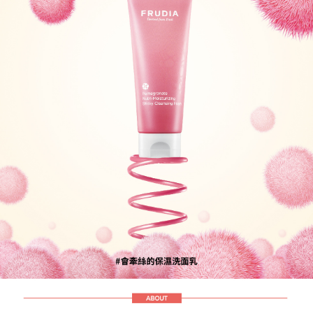
https://aftee.tw/terms/#terms3
7-11取貨付款
３．未成年的使用者請事先徵得法定代理人或監護人之同意方可使用
每筆NT$60，滿NT$499(含以上)免運費
「AFTEE先享後付」，若未經同意申辦者引起之損失，本公司不負相關責
任。
付款後7-11取貨
４．使用「AFTEE先享後付」時，將依據個別帳號之用戶狀況，依本公司即
時審查核予不同之上限額度；若仍有額度不足之情形，本公司將視審查結果
每筆NT$60，滿NT$499(含以上)免運費
請求用戶進行身份認證。
５．嚴禁一人註冊多個帳號或使用他人資訊註冊。若發現惡意使用之情形，
宅配(限本島，東部與偏遠地區將以郵局寄送)
恩沛科技股份有限公司將有權停止該用戶之使用額度並採取法律行動。
每筆NT$80，滿NT$499(含以上)免運費
宅配(外島，以郵局包裹寄送)
每筆NT$120，滿NT$1,200(含以上)免運費
貨到付款
每筆NT$80，滿NT$1,500(含以上)免運費