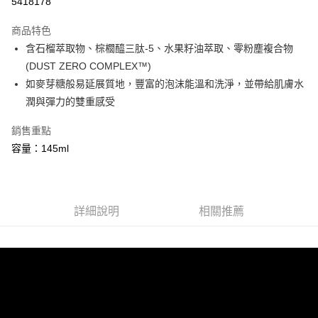
5418178
3 期 0 利率 每期
NT$126
21家銀行
商品特色
6 期 0 利率 每期
NT$63
21家銀行
合作金庫商業銀行
第一商業銀行
含石榴萃取物、棕櫚醯三肽-5、水果籽油萃取、零粉塵複合物
華南商業銀行
彰化商業銀行
合作金庫商業銀行
第一商業銀行
超商取貨付款
(DUST ZERO COMPLEX™)
上海商業儲蓄銀行
台北富邦商業銀行
華南商業銀行
彰化商業銀行
國泰世華商業銀行
兆豐國際商業銀行
如麥芽糖般易延展質地，豐富的泡沫能溫和洗淨，並帶給肌膚水
LINE Pay
上海商業儲蓄銀行
台北富邦商業銀行
臺灣中小企業銀行
台中商業銀行
潤與彈力的雙重感受
國泰世華商業銀行
兆豐國際商業銀行
匯豐（台灣）商業銀行
華泰商業銀行
Apple Pay
臺灣中小企業銀行
台中商業銀行
聯邦商業銀行
遠東國際商業銀行
銷售重點
匯豐（台灣）商業銀行
華泰商業銀行
街口支付
元大商業銀行
永豐商業銀行
容量：145ml
聯邦商業銀行
遠東國際商業銀行
玉山商業銀行
星展（台灣）商業銀行
元大商業銀行
永豐商業銀行
悠遊付
台新國際商業銀行
中國信託商業銀行
玉山商業銀行
星展（台灣）商業銀行
台灣樂天信用卡公司
台新國際商業銀行
中國信託商業銀行
Google Pay
台灣樂天信用卡公司
詳細說明
相關推薦
全盈+PAY
大哥付你分期
相關說明
【大哥付你分期使用說明】
AFTEE先享後付
1.本服務由台灣大哥大提供，台灣大哥大用戶可立即使用無須另外申請。
2.付款方式選擇「大哥付你分期」，訂單成立後會自動跳轉到大哥付的交易
相關說明