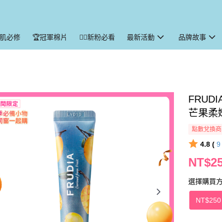
暑肌必修
🏆冠軍棉片
🙋‍♀️新粉必看
最新活動
品牌故事
FRUD
芒果柔
點數兌換商
4.8 (
NT$2
選擇購買
NT$250