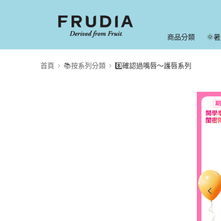
商品分類
🌞
首頁
📚按系列分類
8️⃣確認過嘴唇～護唇系列