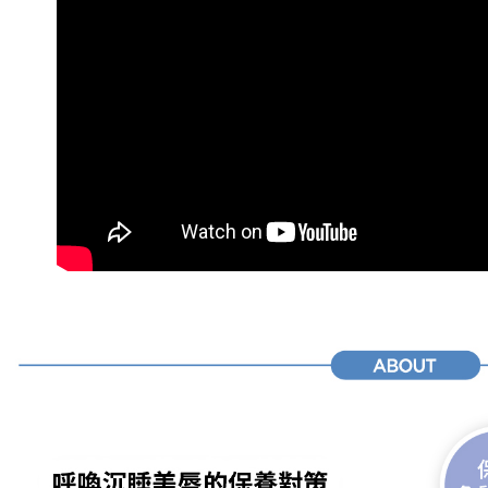
1.分期款
【「AFT
醒簡訊。
１．於結帳
2.透過簡
付」結帳
運送方式
帳／街口支
２．訂單
３．收到繳
全家取貨
【注意事
／ATM／
1.本服務
※ 請注意
每筆NT$6
用戶於交
絡購買商品
款買賣價
先享後付
付款後全
2.基於同
※ 交易是
每筆NT$6
資料（包
是否繳費成
用，由本
付客戶支
3.完整用
萊爾富取
【注意事
每筆NT$6
１．透過由
交易，需
付款後萊
求債權轉
每筆NT$6
２．關於
https://aft
7-11取貨
３．未成
「AFTE
每筆NT$6
任。
４．使用「
付款後7-1
即時審查
結果請求