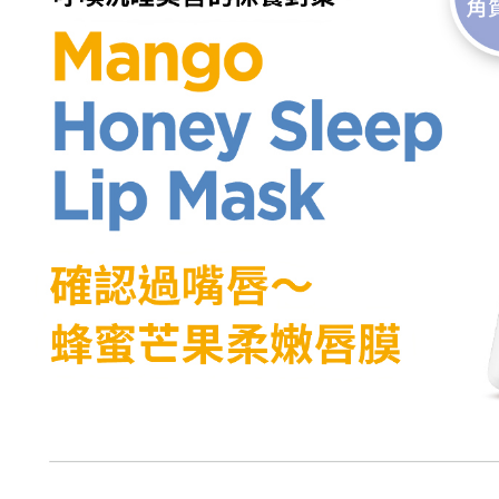
每筆NT$6
５．嚴禁
形，恩沛
宅配(限本
動。
每筆NT$8
宅配(外島
每筆NT$1
貨到付款
每筆NT$8