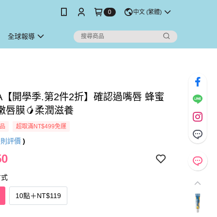
0
中文 (繁體)
全球報導
IA【開學季.第2件2折】確認過嘴唇 蜂蜜
嫩唇膜🥭柔潤滋養
品
超取滿NT$499免運
9
則評價
)
50
方式
10點
＋
NT$119