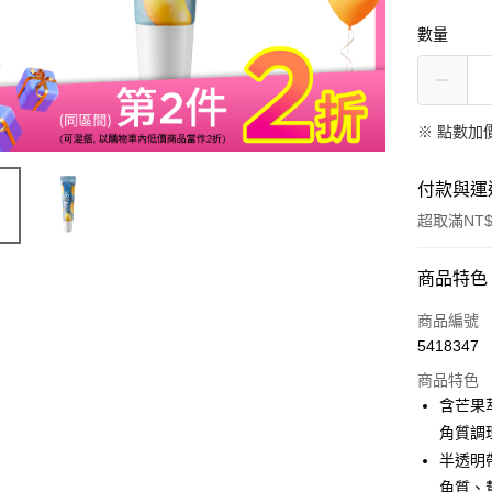
數量
※
點數加
付款與運
超取滿NT$
付款方式
商品特色
信用卡一
商品編號
5418347
信用卡分
商品特色
3 期 
含芒果
6 期 
合作金
角質調理
華南商
半透明
合作金
超商取貨
上海商
華南商
角質、