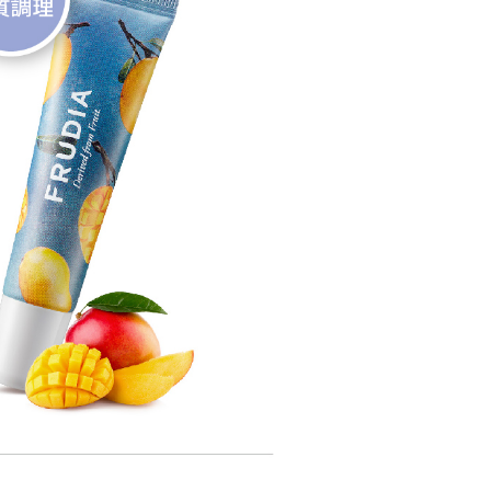
0，滿NT$499(含以上)免運費
一人註冊多個帳號或使用他人資訊註冊。若發現惡意使用之情
科技股份有限公司將有權停止該用戶之使用額度並採取法律行
島，東部與偏遠地區將以郵局寄送)
0，滿NT$499(含以上)免運費
，以郵局包裹寄送)
20，滿NT$1,200(含以上)免運費
0，滿NT$1,500(含以上)免運費