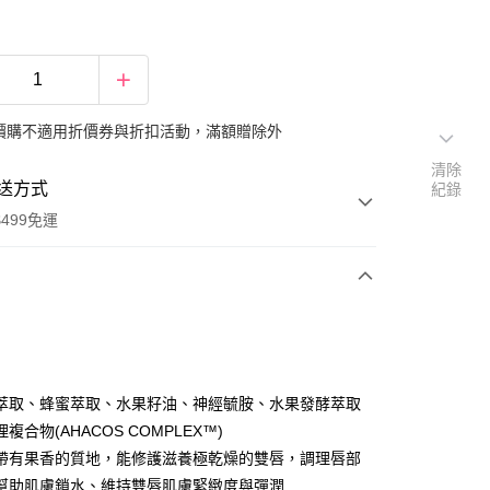
價購不適用折價券與折扣活動，滿額贈除外
清除
送方式
紀錄
499免運
次付款
期付款
0 利率 每期
NT$83
21家銀行
萃取、蜂蜜萃取、水果籽油、神經毓胺、水果發酵萃取
0 利率 每期
NT$41
21家銀行
庫商業銀行
第一商業銀行
複合物(AHACOS COMPLEX™)
業銀行
彰化商業銀行
帶有果香的質地，能修護滋養極乾燥的雙唇，調理唇部
庫商業銀行
第一商業銀行
付款
業儲蓄銀行
台北富邦商業銀行
業銀行
彰化商業銀行
幫助肌膚鎖水、維持雙唇肌膚緊緻度與彈潤