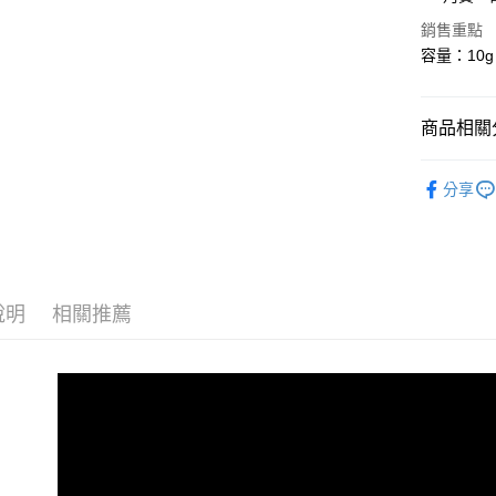
國泰世
LINE Pay
上海商
銷售重點
臺灣中
國泰世
匯豐（
容量：10g
Apple Pay
臺灣中
聯邦商
匯豐（
街口支付
元大商
聯邦商
玉山商
商品相關分
元大商
悠遊付
台新國
玉山商
台灣樂
📚按系列
台新國
Google Pa
分享
台灣樂
🏷️按品項
全盈+PAY
👩‍🏫開
大哥付你
相關說明
【大哥付
說明
相關推薦
AFTEE先
1.本服務
2.付款方
相關說明
流程，驗
【關於「A
Hami Poin
完成交易
AFTEE
3.實際核
便利好安
相關說明
4.訂單成
１．簡單
「Hami
消。如遇
ATM付款
２．便利
信會員帳號後
無法說明
３．安心
元)。
【繳款方
貨到付款