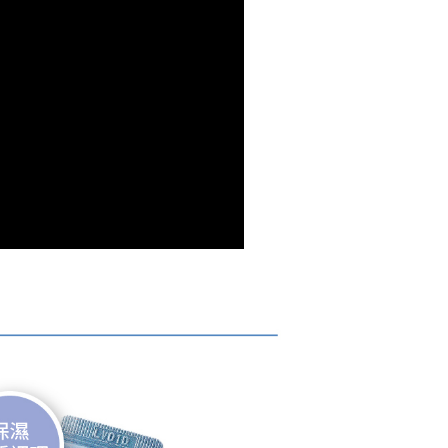
項不併入電信帳單，「大哥付你分期」於每月結算日後寄送繳費提
EE先享後付」結帳流程】
方式選擇「AFTEE先享後付」後，將跳轉至「AFTEE先享後
訊連結打開帳單後，可選擇「超商條碼／台灣大直營門市／銀行轉
頁面，進行簡訊認證並確認金額後，即可完成結帳。
付／iPASS MONEY」等通路繳費。
成立數日內，您將收到繳費通知簡訊。
費通知簡訊後14天內，點擊此簡訊中的連結，可透過四大超商
付款
項】
網路銀行／等多元方式進行付款，方視為交易完成。
係由「台灣大哥大股份有限公司」（以下簡稱本公司）所提供，讓
：結帳手續完成當下不需立刻繳費，但若您需要取消訂單，請聯
0，滿NT$499(含以上)免運費
易時，得透過本服務購買商品或服務，並由商店將買賣／分期付
的店家。未經商家同意取消之訂單仍視為有效，需透過AFTEE
金債權讓與本公司後，依約使用本公司帳單繳交帳款。
繳納相關費用。
家取貨
意付款使用「大哥付你分期」之契約關係目的，商店將以您的個人
否成功請以「AFTEE先享後付 」之結帳頁面顯示為準，若有關於
0，滿NT$499(含以上)免運費
含姓名、電話或地址）提供予台灣大哥大進項蒐集、處理及利
功／繳費後需取消欲退款等相關疑問，請聯繫「AFTEE先享後
公司與您本人進行分期帳單所需資料之確認、核對及更正。
援中心」
https://netprotections.freshdesk.com/support/home
戶服務條款，請詳閱以下連結：
https://oppay.tw/userRule
貨付款
項】
0，滿NT$499(含以上)免運費
恩沛科技股份有限公司提供之「AFTEE先享後付」服務完成之
依本服務之必要範圍內提供個人資料，並將交易相關給付款項請
爾富取貨
讓予恩沛科技股份有限公司。
0，滿NT$499(含以上)免運費
個人資料處理事宜，請瀏覽以下網址：
ee.tw/terms/#terms3
付款
年的使用者請事先徵得法定代理人或監護人之同意方可使用
E先享後付」，若未經同意申辦者引起之損失，本公司不負相關責
0，滿NT$499(含以上)免運費
AFTEE先享後付」時，將依據個別帳號之用戶狀況，依本公司
1取貨
核予不同之上限額度；若仍有額度不足之情形，本公司將視審查
用戶進行身份認證。