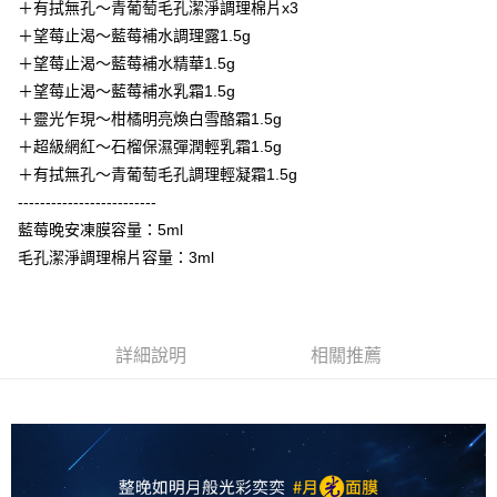
2.付款方式選擇「大哥付你分期」，訂單成立後會自動跳轉到大哥付的交易
相關說明
＋有拭無孔～青葡萄毛孔潔淨調理棉片x3
流程，驗證手機門號後，選擇欲分期的期數、繳款截止日，確認付款後即完
【關於「AFTEE先享後付」】
＋望莓止渴～藍莓補水調理露1.5g
成交易。
Hami Point
AFTEE先享後付是「在收到商品之後才付款」的支付方式。 讓您購物簡單
＋望莓止渴～藍莓補水精華1.5g
3.實際核准額度、可分期數及費用金額請依後續交易確認頁面所載為準。
便利好安心！
相關說明
4.訂單成立30分鐘內，如未前往確認交易或遇審核未通過，訂單將自動取
＋望莓止渴～藍莓補水乳霜1.5g
１．簡單：不需註冊會員、不需綁卡、不需儲值。
「Hami Point」為中華電信所提供之點數服務，可於會員專區綁定中華電信
消。如遇「轉專審核」未通過狀況，表示未達大哥付你分期系統評分，恕無
２．便利：只要手機號碼，簡訊認證，即可結帳。
ATM付款
＋靈光乍現～柑橘明亮煥白雪酪霜1.5g
會員帳號後，即可在購物車使用 Hami Point 折抵消費金額 (1點等於1元)。
法說明評估內容。
３．安心：先確認商品／服務後，再付款。
【繳款方式說明】
＋超級網紅～石榴保濕彈潤輕乳霜1.5g
貨到付款
1.分期款項不併入電信帳單，「大哥付你分期」於每月結算日後寄送繳費提
【「AFTEE先享後付」結帳流程】
＋有拭無孔～青葡萄毛孔調理輕凝霜1.5g
醒簡訊。
１．於結帳方式選擇「AFTEE先享後付」後，將跳轉至「AFTEE先享後付」
-------------------------
2.透過簡訊連結打開帳單後，可選擇「超商條碼／台灣大直營門市／銀行轉
結帳頁面，進行簡訊認證並確認金額後，即可完成結帳。
運送方式
帳／街口支付／iPASS MONEY」等通路繳費。
藍莓晚安凍膜容量：5ml
２．訂單成立數日內，您將收到繳費通知簡訊。
全家取貨付款
３．收到繳費通知簡訊後14天內，點擊此簡訊中的連結，可透過四大超商／
毛孔潔淨調理棉片容量：3ml
【注意事項】
ATM／網路銀行／等多元方式進行付款，方視為交易完成。
每筆NT$60，滿NT$499(含以上)免運費
1.本服務係由「台灣大哥大股份有限公司」（以下簡稱本公司）所提供，讓
※ 請注意：結帳手續完成當下不需立刻繳費，但若您需要取消訂單，請聯絡
用戶於交易時，得透過本服務購買商品或服務，並由商店將買賣／分期付款
購買商品的店家。未經商家同意取消之訂單仍視為有效，需透過AFTEE先享
付款後全家取貨
買賣價金債權讓與本公司後，依約使用本公司帳單繳交帳款。
後付繳納相關費用。
2.基於同意付款使用「大哥付你分期」之契約關係目的，商店將以您的個人
每筆NT$60，滿NT$499(含以上)免運費
※ 交易是否成功請以「AFTEE先享後付 」之結帳頁面顯示為準，若有關於
詳細說明
相關推薦
資料（包含姓名、電話或地址）提供予台灣大哥大進項蒐集、處理及利用，
是否繳費成功／繳費後需取消欲退款等相關疑問，請聯繫「AFTEE先享後付
由本公司與您本人進行分期帳單所需資料之確認、核對及更正。
萊爾富取貨付款
客戶支援中心」
https://netprotections.freshdesk.com/support/home
3.完整用戶服務條款，請詳閱以下連結：
https://oppay.tw/userRule
每筆NT$60，滿NT$499(含以上)免運費
【注意事項】
１．透過由恩沛科技股份有限公司提供之「AFTEE先享後付」服務完成之交
付款後萊爾富取貨
易，需依本服務之必要範圍內提供個人資料，並將交易相關給付款項請求債
每筆NT$60，滿NT$499(含以上)免運費
權轉讓予恩沛科技股份有限公司。