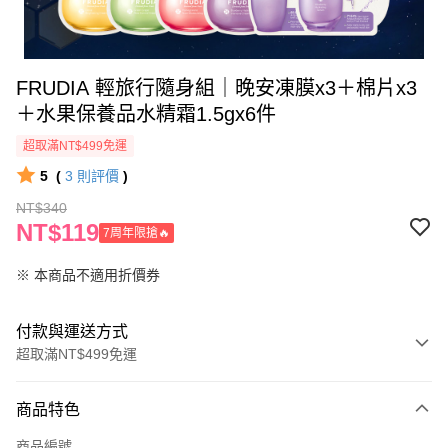
FRUDIA 輕旅行隨身組｜晚安凍膜x3＋棉片x3
＋水果保養品水精霜1.5gx6件
超取滿NT$499免運
5
(
3
則評價
)
NT$340
NT$119
7周年限搶🔥
※ 本商品不適用折價券
付款與運送方式
超取滿NT$499免運
付款方式
商品特色
信用卡一次付款
商品編號