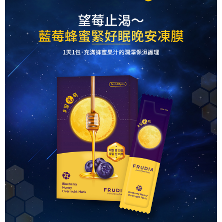
２．關於個人資料處理事宜，請瀏覽以下網址：
https://aftee.tw/terms/#terms3
7-11取貨付款
３．未成年的使用者請事先徵得法定代理人或監護人之同意方可使用
每筆NT$60，滿NT$499(含以上)免運費
「AFTEE先享後付」，若未經同意申辦者引起之損失，本公司不負相關責
任。
付款後7-11取貨
４．使用「AFTEE先享後付」時，將依據個別帳號之用戶狀況，依本公司即
時審查核予不同之上限額度；若仍有額度不足之情形，本公司將視審查結果
每筆NT$60，滿NT$499(含以上)免運費
請求用戶進行身份認證。
５．嚴禁一人註冊多個帳號或使用他人資訊註冊。若發現惡意使用之情形，
宅配(限本島，東部與偏遠地區將以郵局寄送)
恩沛科技股份有限公司將有權停止該用戶之使用額度並採取法律行動。
每筆NT$80，滿NT$499(含以上)免運費
宅配(外島，以郵局包裹寄送)
每筆NT$120，滿NT$1,200(含以上)免運費
貨到付款
每筆NT$80，滿NT$1,500(含以上)免運費