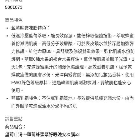
信用卡分期付款
5801073
3 期 0 利率 每期
NT$113
21家銀行
商品特色
6 期 0 利率 每期
NT$56
21家銀行
合作金庫商業銀行
第一商業銀行
藍莓晚安凍膜特色：
華南商業銀行
彰化商業銀行
合作金庫商業銀行
第一商業銀行
超商取貨付款
低溫冷壓藍莓萃取，能長效保濕，雙倍榨取慢餾技術，萃取蜂蜜
上海商業儲蓄銀行
台北富邦商業銀行
華南商業銀行
彰化商業銀行
國泰世華商業銀行
兆豐國際商業銀行
養份滋潤肌膚。高低分子玻尿酸，可於表皮鎖水並於深層加強彈
LINE Pay
上海商業儲蓄銀行
台北富邦商業銀行
臺灣中小企業銀行
台中商業銀行
力修護。維他命原B5，具舒緩及修復雙重效果，強化肌膚水份防
國泰世華商業銀行
兆豐國際商業銀行
匯豐（台灣）商業銀行
華泰商業銀行
Apple Pay
臺灣中小企業銀行
台中商業銀行
護網。萃取6種水果的複合水果籽油，能保護肌膚並賦予光澤。1
聯邦商業銀行
遠東國際商業銀行
匯豐（台灣）商業銀行
華泰商業銀行
天1包．充滿蜂蜜果汁的潤澤保濕護理，高效滋養肌膚，賦予乾
街口支付
元大商業銀行
永豐商業銀行
聯邦商業銀行
遠東國際商業銀行
燥或疲憊的肌膚水份、光澤與緊實感。無添加化妝品香料、使用
玉山商業銀行
星展（台灣）商業銀行
元大商業銀行
永豐商業銀行
悠遊付
EWG綠色等級原料，通過韓國肌膚刺激檢測，弱敏肌也能安心
台新國際商業銀行
中國信託商業銀行
玉山商業銀行
星展（台灣）商業銀行
台灣樂天信用卡公司
使用。
台新國際商業銀行
中國信託商業銀行
Google Pay
藍莓乳霜特色：不油膩乳霜質地，長效提供肌膚充沛水份，由內
台灣樂天信用卡公司
全盈+PAY
而外賦予乾燥或油水分泌不均的肌
大哥付你分期
銷售重點
相關說明
商品組合：
【大哥付你分期使用說明】
AFTEE先享後付
望莓止渴～藍莓蜂蜜緊好眠晚安凍膜x3
1.本服務由台灣大哥大提供，台灣大哥大用戶可立即使用無須另外申請。