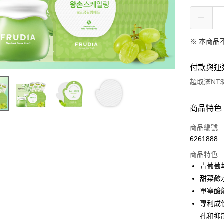
※ 本商品
付款與運
超取滿NT$
付款方式
商品特色
信用卡一
商品編號
6261888
信用卡分
商品特色
3 期 
青葡萄
6 期 
合作金
甜菜鹼
華南商
單寧酸
合作金
超商取貨
上海商
華南商
專利成份
國泰世
LINE Pay
上海商
孔和抑
臺灣中
國泰世