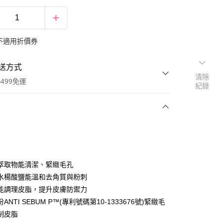
不適用折價券
送方式
清除
499免運
紀錄
次付款
期付款
0 利率 每期
NT$236
21家銀行
萃取物能清潔、緊緻毛孔
0 利率 每期
NT$118
21家銀行
庫商業銀行
第一商業銀行
水楊酸鹽能溫和去角質與粉刺
業銀行
彰化商業銀行
能調理皮脂，提升皮膚防禦力
庫商業銀行
第一商業銀行
付款
業儲蓄銀行
台北富邦商業銀行
業銀行
彰化商業銀行
ANTI SEBUM P™(專利號碼第10-1333676號)緊緻毛
華商業銀行
兆豐國際商業銀行
業儲蓄銀行
台北富邦商業銀行
制皮脂
小企業銀行
台中商業銀行
華商業銀行
兆豐國際商業銀行