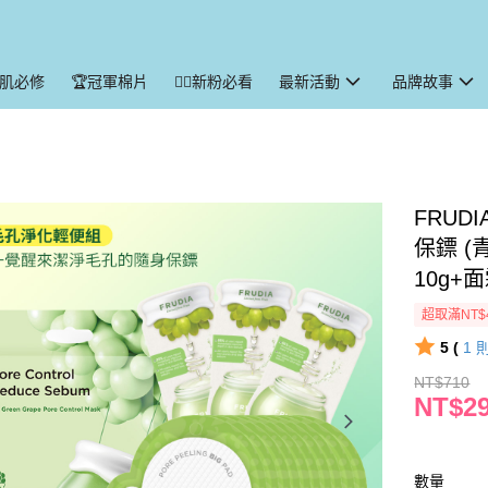
暑肌必修
🏆冠軍棉片
🙋‍♀️新粉必看
最新活動
品牌故事
‍‍FR
保鏢 (
10g+面
超取滿NT$
5 (
1
NT$710
NT$2
數量