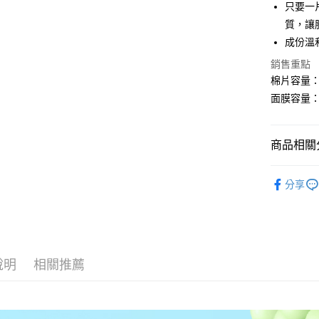
只要一
匯豐（
Apple Pay
臺灣中
聯邦商
質，讓
匯豐（
街口支付
元大商
成份溫
聯邦商
玉山商
元大商
悠遊付
銷售重點
台新國
玉山商
棉片容量：3
台灣樂
台新國
Google Pa
面膜容量：2
台灣樂
全盈+PAY
大哥付你
商品相關分
相關說明
人氣商品
【大哥付
AFTEE先
分享
1.本服務
📚按系列
2.付款方
相關說明
流程，驗
【關於「A
🤔按膚況
Hami Poin
完成交易
AFTEE
3.實際核
便利好安
相關說明
🥇現正熱
4.訂單成
１．簡單
「Hami
消。如遇
說明
相關推薦
ATM付款
２．便利
🍈毛孔清
信會員帳號後
無法說明
３．安心
元)。
【繳款方
🙋‍♀️新果
貨到付款
1.分期款
【「AFT
醒簡訊。
１．於結帳