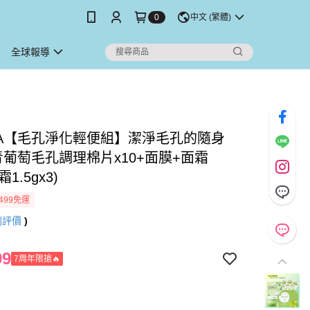
0
中文 (繁體)
全球報導
UDIA【毛孔淨化輕便組】潔淨毛孔的隨身
青葡萄毛孔調理棉片x10+面膜+面霜
霜1.5gx3)
499免運
則評價
)
99
7周年限搶🔥