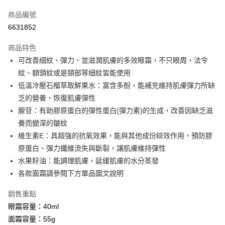
信用卡一次付款
商品編號
信用卡分期付款
6631852
3 期 0 利率 每期
NT$620
21家銀行
商品特色
6 期 0 利率 每期
NT$310
21家銀行
合作金庫商業銀行
第一商業銀行
可改善細紋、彈力、並滋潤肌膚的多效眼霜，不只眼周，法令
華南商業銀行
彰化商業銀行
合作金庫商業銀行
第一商業銀行
超商取貨付款
紋、額頭紋或是頸部等細紋皆能使用
上海商業儲蓄銀行
台北富邦商業銀行
華南商業銀行
彰化商業銀行
國泰世華商業銀行
兆豐國際商業銀行
低溫冷壓石榴萃取鮮果水：富含多酚，能補充維持肌膚彈力所缺
LINE Pay
上海商業儲蓄銀行
台北富邦商業銀行
臺灣中小企業銀行
台中商業銀行
乏的營養，恢復肌膚彈性
國泰世華商業銀行
兆豐國際商業銀行
匯豐（台灣）商業銀行
華泰商業銀行
Apple Pay
臺灣中小企業銀行
台中商業銀行
腺苷：有助膠原蛋白的彈性蛋白(彈力素)的生成，改善因缺乏滋
聯邦商業銀行
遠東國際商業銀行
匯豐（台灣）商業銀行
華泰商業銀行
養而變深的皺紋
街口支付
元大商業銀行
永豐商業銀行
聯邦商業銀行
遠東國際商業銀行
維生素E：具超強的抗氧效果，能與其他成份綜效作用，預防膠
玉山商業銀行
星展（台灣）商業銀行
元大商業銀行
永豐商業銀行
悠遊付
原蛋白、彈力纖維流失與斷裂，讓肌膚維持彈性
台新國際商業銀行
中國信託商業銀行
玉山商業銀行
星展（台灣）商業銀行
台灣樂天信用卡公司
水果籽油：能調理肌膚，延緩肌膚的水分蒸發
台新國際商業銀行
中國信託商業銀行
Google Pay
各款面霜請參閱下方單品圖文說明
台灣樂天信用卡公司
全盈+PAY
銷售重點
大哥付你分期
眼霜容量：40ml
相關說明
面霜容量：55g
【大哥付你分期使用說明】