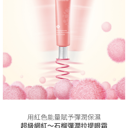
付款後萊爾富取貨
易，需依本服務之必要範圍內提供個人資料，並將交易相關給付款項請求債
每筆NT$60，滿NT$499(含以上)免運費
權轉讓予恩沛科技股份有限公司。
２．關於個人資料處理事宜，請瀏覽以下網址：
https://aftee.tw/terms/#terms3
7-11取貨付款
３．未成年的使用者請事先徵得法定代理人或監護人之同意方可使用
每筆NT$60，滿NT$499(含以上)免運費
「AFTEE先享後付」，若未經同意申辦者引起之損失，本公司不負相關責
任。
付款後7-11取貨
４．使用「AFTEE先享後付」時，將依據個別帳號之用戶狀況，依本公司即
時審查核予不同之上限額度；若仍有額度不足之情形，本公司將視審查結果
每筆NT$60，滿NT$499(含以上)免運費
請求用戶進行身份認證。
５．嚴禁一人註冊多個帳號或使用他人資訊註冊。若發現惡意使用之情形，
宅配(限本島，東部與偏遠地區將以郵局寄送)
恩沛科技股份有限公司將有權停止該用戶之使用額度並採取法律行動。
每筆NT$80，滿NT$499(含以上)免運費
宅配(外島，以郵局包裹寄送)
每筆NT$120，滿NT$1,200(含以上)免運費
貨到付款
每筆NT$80，滿NT$1,500(含以上)免運費