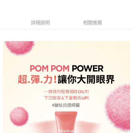
AFTEE先享後付
1.本服務由台灣大哥大提供，台灣大哥大用戶可立即使用無須另外申請。
2.付款方式選擇「大哥付你分期」，訂單成立後會自動跳轉到大哥付的交易
相關說明
流程，驗證手機門號後，選擇欲分期的期數、繳款截止日，確認付款後即完
【關於「AFTEE先享後付」】
成交易。
Hami Point
詳細說明
相關推薦
AFTEE先享後付是「在收到商品之後才付款」的支付方式。 讓您購物簡單
3.實際核准額度、可分期數及費用金額請依後續交易確認頁面所載為準。
便利好安心！
相關說明
4.訂單成立30分鐘內，如未前往確認交易或遇審核未通過，訂單將自動取
１．簡單：不需註冊會員、不需綁卡、不需儲值。
「Hami Point」為中華電信所提供之點數服務，可於會員專區綁定中華電信
消。如遇「轉專審核」未通過狀況，表示未達大哥付你分期系統評分，恕無
２．便利：只要手機號碼，簡訊認證，即可結帳。
ATM付款
會員帳號後，即可在購物車使用 Hami Point 折抵消費金額 (1點等於1元)。
法說明評估內容。
３．安心：先確認商品／服務後，再付款。
【繳款方式說明】
貨到付款
1.分期款項不併入電信帳單，「大哥付你分期」於每月結算日後寄送繳費提
【「AFTEE先享後付」結帳流程】
醒簡訊。
１．於結帳方式選擇「AFTEE先享後付」後，將跳轉至「AFTEE先享後付」
2.透過簡訊連結打開帳單後，可選擇「超商條碼／台灣大直營門市／銀行轉
結帳頁面，進行簡訊認證並確認金額後，即可完成結帳。
運送方式
帳／街口支付／iPASS MONEY」等通路繳費。
２．訂單成立數日內，您將收到繳費通知簡訊。
全家取貨付款
３．收到繳費通知簡訊後14天內，點擊此簡訊中的連結，可透過四大超商／
【注意事項】
ATM／網路銀行／等多元方式進行付款，方視為交易完成。
每筆NT$60，滿NT$499(含以上)免運費
1.本服務係由「台灣大哥大股份有限公司」（以下簡稱本公司）所提供，讓
※ 請注意：結帳手續完成當下不需立刻繳費，但若您需要取消訂單，請聯絡
用戶於交易時，得透過本服務購買商品或服務，並由商店將買賣／分期付款
購買商品的店家。未經商家同意取消之訂單仍視為有效，需透過AFTEE先享
付款後全家取貨
買賣價金債權讓與本公司後，依約使用本公司帳單繳交帳款。
後付繳納相關費用。
2.基於同意付款使用「大哥付你分期」之契約關係目的，商店將以您的個人
每筆NT$60，滿NT$499(含以上)免運費
※ 交易是否成功請以「AFTEE先享後付 」之結帳頁面顯示為準，若有關於
資料（包含姓名、電話或地址）提供予台灣大哥大進項蒐集、處理及利用，
是否繳費成功／繳費後需取消欲退款等相關疑問，請聯繫「AFTEE先享後付
由本公司與您本人進行分期帳單所需資料之確認、核對及更正。
萊爾富取貨付款
客戶支援中心」
https://netprotections.freshdesk.com/support/home
3.完整用戶服務條款，請詳閱以下連結：
https://oppay.tw/userRule
每筆NT$60，滿NT$499(含以上)免運費
【注意事項】
１．透過由恩沛科技股份有限公司提供之「AFTEE先享後付」服務完成之交