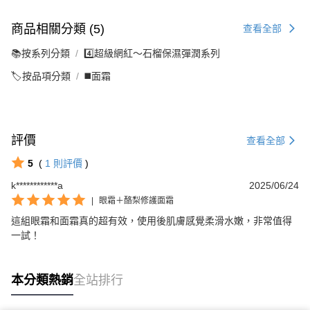
商品相關分類 (5)
查看全部
📚按系列分類
4️⃣超級網紅～石榴保濕彈潤系列
🏷️按品項分類
◼️面霜
評價
查看全部
5
(
1
則評價
)
k************a
2025/06/24
|
眼霜＋酪梨修護面霜
這組眼霜和面霜真的超有效，使用後肌膚感覺柔滑水嫩，非常值得
一試！
本分類熱銷
全站排行