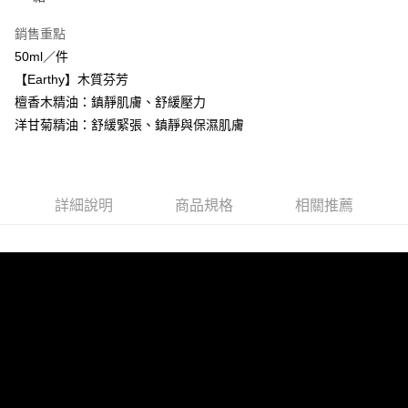
全盈+PAY
銷售重點
大哥付你分期
50ml／件
相關說明
【Earthy】木質芬芳
【大哥付你分期使用說明】
AFTEE先享後付
檀香木精油：鎮靜肌膚、舒緩壓力
1.本服務由台灣大哥大提供，台灣大哥大用戶可立即使用無須另外申請。
2.付款方式選擇「大哥付你分期」，訂單成立後會自動跳轉到大哥付的交易
相關說明
洋甘菊精油：舒緩緊張、鎮靜與保濕肌膚
流程，驗證手機門號後，選擇欲分期的期數、繳款截止日，確認付款後即完
【關於「AFTEE先享後付」】
成交易。
Hami Point
AFTEE先享後付是「在收到商品之後才付款」的支付方式。 讓您購物簡單
3.實際核准額度、可分期數及費用金額請依後續交易確認頁面所載為準。
便利好安心！
相關說明
4.訂單成立30分鐘內，如未前往確認交易或遇審核未通過，訂單將自動取
１．簡單：不需註冊會員、不需綁卡、不需儲值。
「Hami Point」為中華電信所提供之點數服務，可於會員專區綁定中華電信
消。如遇「轉專審核」未通過狀況，表示未達大哥付你分期系統評分，恕無
詳細說明
商品規格
相關推薦
２．便利：只要手機號碼，簡訊認證，即可結帳。
ATM付款
會員帳號後，即可在購物車使用 Hami Point 折抵消費金額 (1點等於1元)。
法說明評估內容。
３．安心：先確認商品／服務後，再付款。
【繳款方式說明】
貨到付款
1.分期款項不併入電信帳單，「大哥付你分期」於每月結算日後寄送繳費提
【「AFTEE先享後付」結帳流程】
醒簡訊。
１．於結帳方式選擇「AFTEE先享後付」後，將跳轉至「AFTEE先享後付」
2.透過簡訊連結打開帳單後，可選擇「超商條碼／台灣大直營門市／銀行轉
結帳頁面，進行簡訊認證並確認金額後，即可完成結帳。
運送方式
帳／街口支付／iPASS MONEY」等通路繳費。
２．訂單成立數日內，您將收到繳費通知簡訊。
全家取貨付款
３．收到繳費通知簡訊後14天內，點擊此簡訊中的連結，可透過四大超商／
【注意事項】
ATM／網路銀行／等多元方式進行付款，方視為交易完成。
每筆NT$60，滿NT$499(含以上)免運費
1.本服務係由「台灣大哥大股份有限公司」（以下簡稱本公司）所提供，讓
※ 請注意：結帳手續完成當下不需立刻繳費，但若您需要取消訂單，請聯絡
用戶於交易時，得透過本服務購買商品或服務，並由商店將買賣／分期付款
購買商品的店家。未經商家同意取消之訂單仍視為有效，需透過AFTEE先享
付款後全家取貨
買賣價金債權讓與本公司後，依約使用本公司帳單繳交帳款。
後付繳納相關費用。
2.基於同意付款使用「大哥付你分期」之契約關係目的，商店將以您的個人
每筆NT$60，滿NT$499(含以上)免運費
※ 交易是否成功請以「AFTEE先享後付 」之結帳頁面顯示為準，若有關於