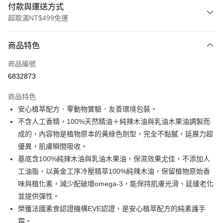
付款與運送方式
超取滿NT$499免運
付款方式
商品特色
信用卡一次付款
商品編號
信用卡分期付款
6832873
3 期 0 利率 每期
NT$106
21家銀行
商品特色
6 期 0 利率 每期
NT$53
21家銀行
合作金庫商業銀行
第一商業銀行
安心植萃配方．零動物實驗．友善環境包裝。
華南商業銀行
彰化商業銀行
合作金庫商業銀行
第一商業銀行
超商取貨付款
不含人工香精，100%天然精油＋純辣木油與乳油木果油調製而
上海商業儲蓄銀行
台北富邦商業銀行
華南商業銀行
彰化商業銀行
國泰世華商業銀行
兆豐國際商業銀行
成的，內容物是植物原本的黃綠色劑型，完全不黏膩，延展力超
LINE Pay
上海商業儲蓄銀行
台北富邦商業銀行
臺灣中小企業銀行
台中商業銀行
優異，肌膚瞬間吸收。
國泰世華商業銀行
兆豐國際商業銀行
匯豐（台灣）商業銀行
華泰商業銀行
Apple Pay
臺灣中小企業銀行
台中商業銀行
基底含100%純辣木油與乳油木果油，保濕效果尤佳，不添加人
聯邦商業銀行
遠東國際商業銀行
匯豐（台灣）商業銀行
華泰商業銀行
工油脂，以黃金工序冷壓精萃100%純辣木油，保留植物原始香
街口支付
元大商業銀行
永豐商業銀行
聯邦商業銀行
遠東國際商業銀行
味與植化素，減少配破壞omega-3，能保持肌膚光滑、延緩老化
玉山商業銀行
星展（台灣）商業銀行
元大商業銀行
永豐商業銀行
悠遊付
並提供彈性。
台新國際商業銀行
中國信託商業銀行
玉山商業銀行
星展（台灣）商業銀行
台灣樂天信用卡公司
榮獲法國素食認證機構EVE認證，是安心植萃配方的純素護手
台新國際商業銀行
中國信託商業銀行
Google Pay
霜。
台灣樂天信用卡公司