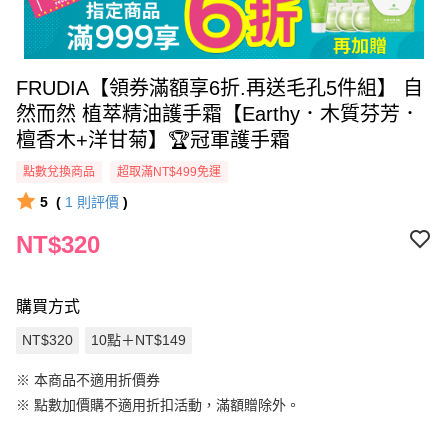
FRUDIA【領券滿額享6折.再送毛孔5件組】 自
然而然 植萃精油護手霜【Earthy．木質芬芳．
檀香木+洋甘菊】🏆冠軍護手霜
點數兌換商品
超取滿NT$499免運
5
(
1
則評價
)
NT$320
購買方式
NT$320
10點＋NT$149
※ 本商品不適用折價券
※
點數加價購不適用折扣活動，滿額贈除外。