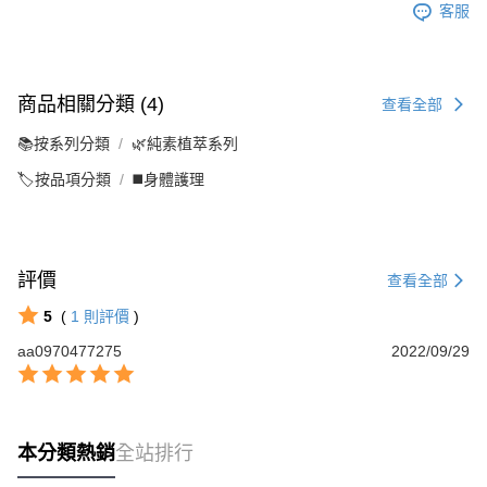
客服
商品相關分類 (4)
查看全部
📚按系列分類
🌿純素植萃系列
🏷️按品項分類
◼️身體護理
評價
查看全部
5
(
1
則評價
)
aa0970477275
2022/09/29
本分類熱銷
全站排行