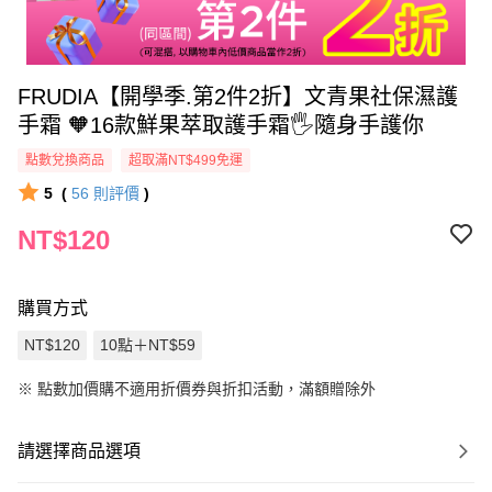
FRUDIA【開學季.第2件2折】文青果社保濕護
手霜 🧡16款鮮果萃取護手霜🖐隨身手護你
點數兌換商品
超取滿NT$499免運
5
(
56
則評價
)
NT$120
購買方式
NT$120
10點＋NT$59
※
點數加價購不適用折價券與折扣活動，滿額贈除外
請選擇商品選項