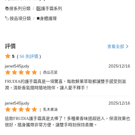
📚按系列分類
9️⃣護手霜系列
🏷️按品項分類
◼️身體護理
評價
查看全部
5
(
56
則評價
)
janet545judy
2025/12/16
|
西瓜花菜
FRUDIA的護手霜真是一項驚喜，每款鮮果萃取都讓雙手感受到滋
潤，清新香氣隨時隨地陪伴，讓人愛不釋手！
janet545judy
2025/12/16
|
乳木果油
這款FRUDIA護手霜真是太棒了！多種果香味道超迷人，保濕效果也
很好，隨身攜帶非常方便，讓雙手時刻保持柔嫩。