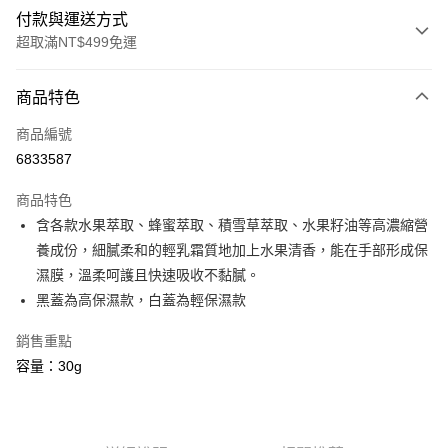
付款與運送方式
超取滿NT$499免運
付款方式
商品特色
信用卡一次付款
商品編號
信用卡分期付款
6833587
3 期 0 利率 每期
NT$40
21家銀行
商品特色
6 期 0 利率 每期
NT$20
21家銀行
合作金庫商業銀行
第一商業銀行
含各款水果萃取、蜂蜜萃取、積雪草萃取、水果籽油等高濃縮營
華南商業銀行
彰化商業銀行
合作金庫商業銀行
第一商業銀行
超商取貨付款
養成份，細膩柔和的輕乳霜質地加上水果清香，能在手部形成保
上海商業儲蓄銀行
台北富邦商業銀行
華南商業銀行
彰化商業銀行
國泰世華商業銀行
兆豐國際商業銀行
濕膜，溫柔呵護且快速吸收不黏膩。
LINE Pay
上海商業儲蓄銀行
台北富邦商業銀行
臺灣中小企業銀行
台中商業銀行
黑蓋為高保濕款，白蓋為輕保濕款
國泰世華商業銀行
兆豐國際商業銀行
匯豐（台灣）商業銀行
華泰商業銀行
Apple Pay
臺灣中小企業銀行
台中商業銀行
聯邦商業銀行
遠東國際商業銀行
銷售重點
匯豐（台灣）商業銀行
華泰商業銀行
街口支付
元大商業銀行
永豐商業銀行
容量：30g
聯邦商業銀行
遠東國際商業銀行
玉山商業銀行
星展（台灣）商業銀行
元大商業銀行
永豐商業銀行
悠遊付
台新國際商業銀行
中國信託商業銀行
玉山商業銀行
星展（台灣）商業銀行
台灣樂天信用卡公司
台新國際商業銀行
中國信託商業銀行
Google Pay