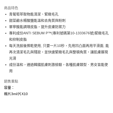
3 期 0 利率 每期
NT$100
21家銀行
商品特色
6 期 0 利率 每期
NT$50
21家銀行
合作金庫商業銀行
第一商業銀行
青葡萄萃取物能清潔、緊緻毛孔
華南商業銀行
彰化商業銀行
合作金庫商業銀行
第一商業銀行
超商取貨付款
甜菜鹼水楊酸鹽能溫和去角質與粉刺
上海商業儲蓄銀行
台北富邦商業銀行
華南商業銀行
彰化商業銀行
國泰世華商業銀行
兆豐國際商業銀行
單寧酸能調理皮脂，提升皮膚防禦力
LINE Pay
上海商業儲蓄銀行
台北富邦商業銀行
臺灣中小企業銀行
台中商業銀行
專利成份ANTI SEBUM P™(專利號碼第10-1333676號)緊緻毛孔
國泰世華商業銀行
兆豐國際商業銀行
匯豐（台灣）商業銀行
華泰商業銀行
Apple Pay
臺灣中小企業銀行
台中商業銀行
和抑制皮脂
聯邦商業銀行
遠東國際商業銀行
匯豐（台灣）商業銀行
華泰商業銀行
每天洗臉後擦乾使用, 只要一片10秒，先用凹凸面再用平滑面, 能
街口支付
元大商業銀行
永豐商業銀行
聯邦商業銀行
遠東國際商業銀行
再次清潔毛孔與殘妝，並快速緊緻毛孔與整頓角質，讓肌膚展現
玉山商業銀行
星展（台灣）商業銀行
元大商業銀行
永豐商業銀行
悠遊付
光滑
台新國際商業銀行
中國信託商業銀行
玉山商業銀行
星展（台灣）商業銀行
台灣樂天信用卡公司
成份溫和，通過韓國肌膚刺激檢驗，各種肌膚類型．男女皆能使
台新國際商業銀行
中國信託商業銀行
Google Pay
用
台灣樂天信用卡公司
全盈+PAY
銷售重點
大哥付你分期
容量：
相關說明
棉片3ml/片X10
【大哥付你分期使用說明】
AFTEE先享後付
1.本服務由台灣大哥大提供，台灣大哥大用戶可立即使用無須另外申請。
2.付款方式選擇「大哥付你分期」，訂單成立後會自動跳轉到大哥付的交易
相關說明
流程，驗證手機門號後，選擇欲分期的期數、繳款截止日，確認付款後即完
【關於「AFTEE先享後付」】