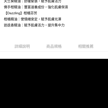
天竺葵精油：舒緩緊張，賦予肌膚活力
3.實際核准額度、可分期數及費用金額請依後續交易確認頁面所載為準。
便利好安心！
相關說明
4.訂單成立30分鐘內，如未前往確認交易或遇審核未通過，訂單將自動取
佛手柑精油：豐富滋養成份，強化肌膚保濕
１．簡單：不需註冊會員、不需綁卡、不需儲值。
「Hami Point」為中華電信所提供之點數服務，可於會員專區綁定中華電信
消。如遇「轉專審核」未通過狀況，表示未達大哥付你分期系統評分，恕無
２．便利：只要手機號碼，簡訊認證，即可結帳。
ATM付款
【Dazzling】柑橘芬芳
會員帳號後，即可在購物車使用 Hami Point 折抵消費金額 (1點等於1元)。
法說明評估內容。
３．安心：先確認商品／服務後，再付款。
【繳款方式說明】
柑橘精油：使情緒安定，賦予肌膚光澤
貨到付款
1.分期款項不併入電信帳單，「大哥付你分期」於每月結算日後寄送繳費提
【「AFTEE先享後付」結帳流程】
迷迭香精油：賦予肌膚活力，提升集中力
醒簡訊。
１．於結帳方式選擇「AFTEE先享後付」後，將跳轉至「AFTEE先享後付」
2.透過簡訊連結打開帳單後，可選擇「超商條碼／台灣大直營門市／銀行轉
結帳頁面，進行簡訊認證並確認金額後，即可完成結帳。
運送方式
帳／街口支付／iPASS MONEY」等通路繳費。
２．訂單成立數日內，您將收到繳費通知簡訊。
全家取貨付款
３．收到繳費通知簡訊後14天內，點擊此簡訊中的連結，可透過四大超商／
【注意事項】
詳細說明
商品規格
相關推薦
ATM／網路銀行／等多元方式進行付款，方視為交易完成。
每筆NT$60，滿NT$499(含以上)免運費
1.本服務係由「台灣大哥大股份有限公司」（以下簡稱本公司）所提供，讓
※ 請注意：結帳手續完成當下不需立刻繳費，但若您需要取消訂單，請聯絡
用戶於交易時，得透過本服務購買商品或服務，並由商店將買賣／分期付款
購買商品的店家。未經商家同意取消之訂單仍視為有效，需透過AFTEE先享
付款後全家取貨
買賣價金債權讓與本公司後，依約使用本公司帳單繳交帳款。
後付繳納相關費用。
2.基於同意付款使用「大哥付你分期」之契約關係目的，商店將以您的個人
每筆NT$60，滿NT$499(含以上)免運費
※ 交易是否成功請以「AFTEE先享後付 」之結帳頁面顯示為準，若有關於
資料（包含姓名、電話或地址）提供予台灣大哥大進項蒐集、處理及利用，
是否繳費成功／繳費後需取消欲退款等相關疑問，請聯繫「AFTEE先享後付
由本公司與您本人進行分期帳單所需資料之確認、核對及更正。
萊爾富取貨付款
客戶支援中心」
https://netprotections.freshdesk.com/support/home
3.完整用戶服務條款，請詳閱以下連結：
https://oppay.tw/userRule
每筆NT$60，滿NT$499(含以上)免運費
【注意事項】
１．透過由恩沛科技股份有限公司提供之「AFTEE先享後付」服務完成之交
付款後萊爾富取貨
易，需依本服務之必要範圍內提供個人資料，並將交易相關給付款項請求債
每筆NT$60，滿NT$499(含以上)免運費
權轉讓予恩沛科技股份有限公司。
２．關於個人資料處理事宜，請瀏覽以下網址：
https://aftee.tw/terms/#terms3
7-11取貨付款
３．未成年的使用者請事先徵得法定代理人或監護人之同意方可使用