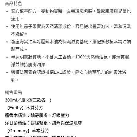
商品特色
6 期 0 利率 每期
NT$340
21家銀行
合作金庫商業銀行
第一商業銀行
安心植萃配方．零動物實驗．友善環境包裝，敏感肌膚與兒童也
華南商業銀行
彰化商業銀行
合作金庫商業銀行
第一商業銀行
超商取貨付款
適用。
上海商業儲蓄銀行
台北富邦商業銀行
華南商業銀行
彰化商業銀行
國泰世華商業銀行
兆豐國際商業銀行
使用無患子果實為天然清潔成份，容易搓出豐富泡沫，溫和清洗
LINE Pay
上海商業儲蓄銀行
台北富邦商業銀行
臺灣中小企業銀行
台中商業銀行
不殘留。
國泰世華商業銀行
兆豐國際商業銀行
匯豐（台灣）商業銀行
華泰商業銀行
Apple Pay
臺灣中小企業銀行
台中商業銀行
瓊崖海棠油與冷壓辣木油為保濕滋潤基底，搭配多款植萃精油調
聯邦商業銀行
遠東國際商業銀行
匯豐（台灣）商業銀行
華泰商業銀行
製而成。
街口支付
元大商業銀行
永豐商業銀行
聯邦商業銀行
遠東國際商業銀行
半透明露狀質地，不含人工香精，100%天然精油氛，能清爽潔
玉山商業銀行
星展（台灣）商業銀行
元大商業銀行
永豐商業銀行
悠遊付
淨並維持肌膚潤澤。
台新國際商業銀行
中國信託商業銀行
玉山商業銀行
星展（台灣）商業銀行
台灣樂天信用卡公司
榮獲法國素食認證機構EVE認證，是安心植萃配方的純素沐浴
台新國際商業銀行
中國信託商業銀行
Google Pay
乳。
台灣樂天信用卡公司
全盈+PAY
銷售重點
大哥付你分期
300ml／瓶 x3(三款各一)
相關說明
【Earthy】木質芬芳
【大哥付你分期使用說明】
AFTEE先享後付
檀香木精油：鎮靜肌膚、舒緩壓力
1.本服務由台灣大哥大提供，台灣大哥大用戶可立即使用無須另外申請。
2.付款方式選擇「大哥付你分期」，訂單成立後會自動跳轉到大哥付的交易
相關說明
洋甘菊精油：舒緩緊張、鎮靜與保濕肌膚
流程，驗證手機門號後，選擇欲分期的期數、繳款截止日，確認付款後即完
【關於「AFTEE先享後付」】
【Greenery】草本芬芳
成交易。
Hami Point
AFTEE先享後付是「在收到商品之後才付款」的支付方式。 讓您購物簡單