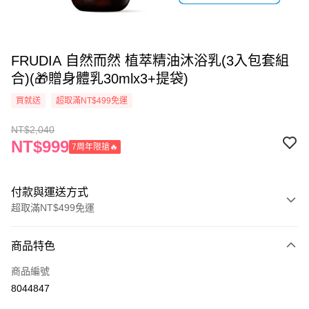
FRUDIA 自然而然 植萃精油沐浴乳(3入包套組
合)(🎁贈身體乳30mlx3+提袋)
買就送
超取滿NT$499免運
NT$2,040
NT$999
7周年限搶🔥
付款與運送方式
超取滿NT$499免運
付款方式
商品特色
信用卡一次付款
商品編號
信用卡分期付款
8044847
3 期 0 利率 每期
NT$680
21家銀行